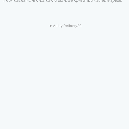
informazioni che mostriamo sono sempre a tuo rischio e spese.
▼ Ad by Refinery89