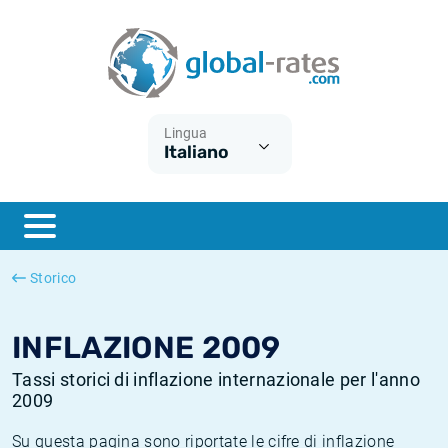
Euribor
Cos'è l'inflazione CPI?
Tassi storici Euribor
Calcolatore dell’inflazione
Term SOFR
Cos'è l'inflazione HICP?
Tassi storici di ESTER
Lingua
Italiano
Banche centrali
Inflazione Europa
Tassi SOFR storici
ESTER
Inflazione Italia
Tassi storici di SONIA
SONIA
Inflazione Stati Uniti
Tassi storici di TONAR
Storico
SOFR
Inflazione Svizzera
Tassi di inflazione storici
INFLAZIONE 2009
Tassi storici di inflazione internazionale per l'anno
2009
Su questa pagina sono riportate le cifre di inflazione