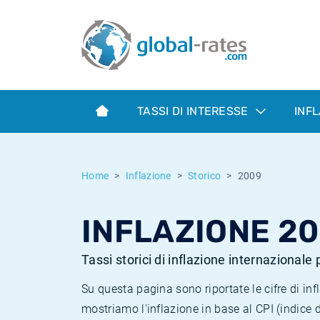
Euribor
Cos'è l'inflazione CPI?
Tassi storici Euribor
Calcolatore dell’inflazione
Term SOFR
Cos'è l'inflazione HICP?
Tassi storici di ESTER
TASSI DI INTERESSE
INF
Banche centrali
Inflazione Europa
Tassi SOFR storici
ESTER
Inflazione Italia
Tassi storici di SONIA
Home
Inflazione
Storico
2009
SONIA
Inflazione Stati Uniti
Tassi storici di TONAR
INFLAZIONE 2
SOFR
Inflazione Svizzera
Tassi di inflazione storici
Tassi storici di inflazione internazionale
Su questa pagina sono riportate le cifre di i
mostriamo l'inflazione in base al CPI (indice 