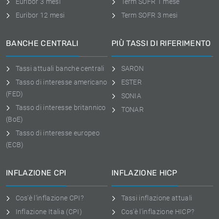
Euribor 3 mesi
Term SOFR 1 mese
Euribor 12 mesi
Term SOFR 3 mesi
BANCHE CENTRALI
PIÙ TASSI DI RIFERIMENTO
Tassi attuali banche centrali
SARON
Tasso di interesse americano
ESTER
(FED)
SONIA
Tasso di interesse britannico
TONAR
(BoE)
Tasso di interesse europeo
(ECB)
INFLAZIONE CPI
INFLAZIONE HICP
Cos'è l'inflazione CPI?
Tassi inflazione attuali
Inflazione Italia (CPI)
Cos'è l'inflazione HICP?