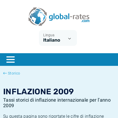
Euribor
Cos'è l'inflazione CPI?
Tassi storici Euribor
Calcolatore dell’inflazione
Term SOFR
Cos'è l'inflazione HICP?
Tassi storici di ESTER
Lingua
Italiano
Banche centrali
Inflazione Europa
Tassi SOFR storici
ESTER
Inflazione Italia
Tassi storici di SONIA
SONIA
Inflazione Stati Uniti
Tassi storici di TONAR
Storico
SOFR
Inflazione Svizzera
Tassi di inflazione storici
INFLAZIONE 2009
Tassi storici di inflazione internazionale per l'anno
2009
Su questa pagina sono riportate le cifre di inflazione