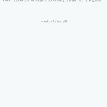
informazioni che mostriamo sono sempre a tuo rischio e spese.
▼ Ad by Refinery89