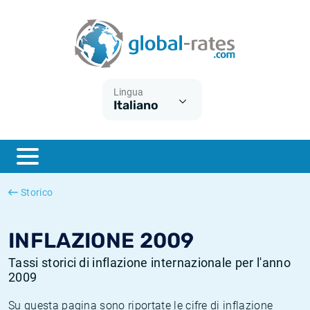
Euribor
Cos'è l'inflazione CPI?
Tassi storici Euribor
Calcolatore dell’inflazione
Term SOFR
Cos'è l'inflazione HICP?
Tassi storici di ESTER
Lingua
Italiano
Banche centrali
Inflazione Europa
Tassi SOFR storici
ESTER
Inflazione Italia
Tassi storici di SONIA
SONIA
Inflazione Stati Uniti
Tassi storici di TONAR
Storico
SOFR
Inflazione Svizzera
Tassi di inflazione storici
INFLAZIONE 2009
Tassi storici di inflazione internazionale per l'anno
2009
Su questa pagina sono riportate le cifre di inflazione