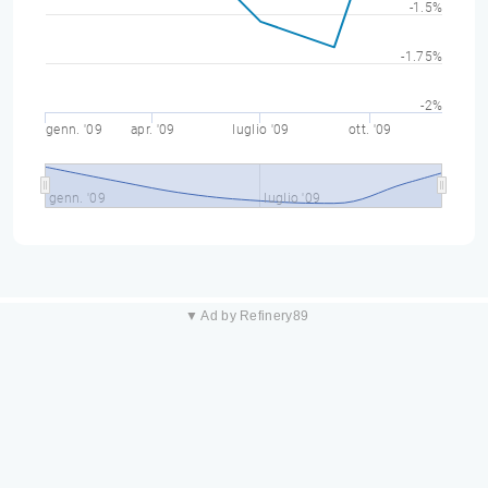
-1.5%
-1.75%
-2%
genn. '09
apr. '09
luglio '09
ott. '09
genn. '09
luglio '09
▼ Ad by Refinery89