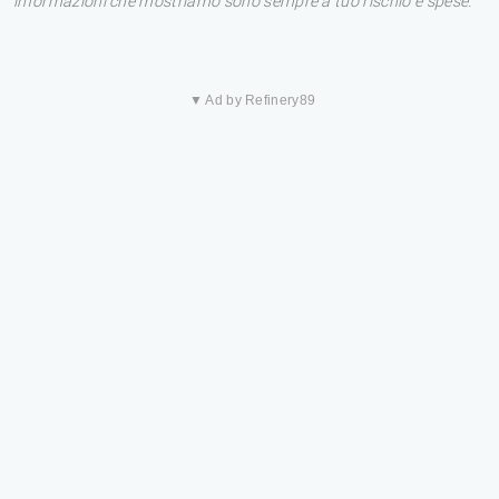
informazioni che mostriamo sono sempre a tuo rischio e spese.
▼ Ad by Refinery89