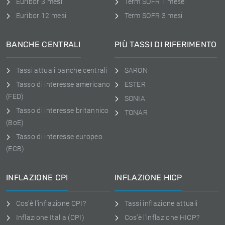
Euribor 3 mesi
Term SOFR 1 mese
Euribor 12 mesi
Term SOFR 3 mesi
BANCHE CENTRALI
PIÙ TASSI DI RIFERIMENTO
Tassi attuali banche centrali
SARON
Tasso di interesse americano
ESTER
(FED)
SONIA
Tasso di interesse britannico
TONAR
(BoE)
Tasso di interesse europeo
(ECB)
INFLAZIONE CPI
INFLAZIONE HICP
Cos'è l'inflazione CPI?
Tassi inflazione attuali
Inflazione Italia (CPI)
Cos'è l'inflazione HICP?