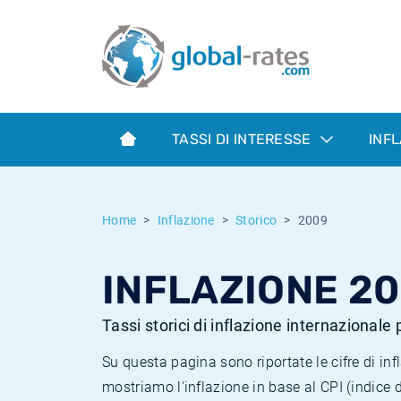
Euribor
Cos'è l'inflazione CPI?
Tassi storici Euribor
Calcolatore dell’inflazione
Term SOFR
Cos'è l'inflazione HICP?
Tassi storici di ESTER
TASSI DI INTERESSE
INF
Banche centrali
Inflazione Europa
Tassi SOFR storici
ESTER
Inflazione Italia
Tassi storici di SONIA
Home
Inflazione
Storico
2009
SONIA
Inflazione Stati Uniti
Tassi storici di TONAR
INFLAZIONE 2
SOFR
Inflazione Svizzera
Tassi di inflazione storici
Tassi storici di inflazione internazionale
Su questa pagina sono riportate le cifre di i
mostriamo l'inflazione in base al CPI (indice 