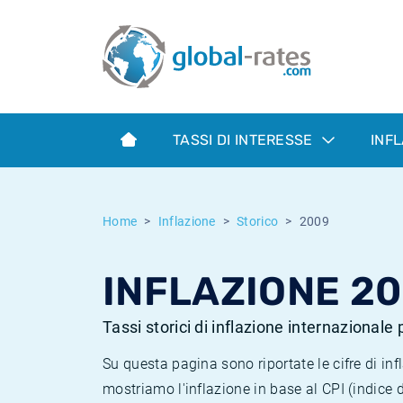
Euribor
Cos'è l'inflazione CPI?
Tassi storici Euribor
Calcolatore dell’inflazione
Term SOFR
Cos'è l'inflazione HICP?
Tassi storici di ESTER
TASSI DI INTERESSE
INF
Banche centrali
Inflazione Europa
Tassi SOFR storici
ESTER
Inflazione Italia
Tassi storici di SONIA
Home
Inflazione
Storico
2009
SONIA
Inflazione Stati Uniti
Tassi storici di TONAR
INFLAZIONE 2
SOFR
Inflazione Svizzera
Tassi di inflazione storici
Tassi storici di inflazione internazionale
Su questa pagina sono riportate le cifre di i
mostriamo l'inflazione in base al CPI (indice 