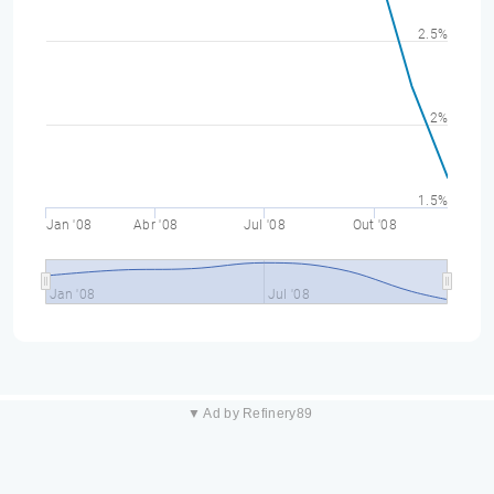
2.5%
2%
1.5%
Jan '08
Abr '08
Jul '08
Out '08
Jan '08
Jul '08
▼ Ad by Refinery89