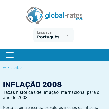
Euribor
O que é a inflação do IPC?
Taxas Euribor históricas
Calculadora de inflação
Term SOFR
O que é a inflação do IHPC?
Taxas ESTER históricas
Linguagem
Português
Bancos centrais
Inflação Brasil
Taxas SOFR históricas
ESTER
Inflação Estados Unidos
Taxas SONIA históricas
SONIA
Inflação Europa
Taxas TONAR históricas
Historico
SOFR
Inflação Portugal
Taxas de inflação históricas
INFLAÇÃO 2008
Taxas históricas de inflação internacional para o
ano de 2008
Nesta página encontra os valores médios da inflação