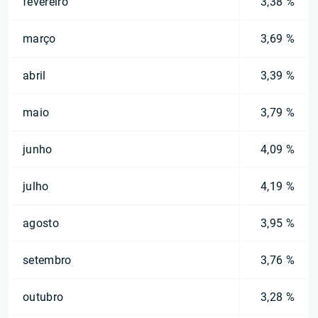
fevereiro
3,38 %
março
3,69 %
abril
3,39 %
maio
3,79 %
junho
4,09 %
julho
4,19 %
agosto
3,95 %
setembro
3,76 %
outubro
3,28 %