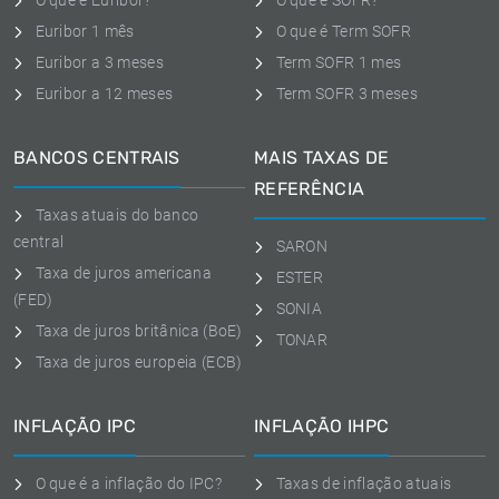
O que é Euribor?
O que é SOFR?
Euribor 1 mês
O que é Term SOFR
Euribor a 3 meses
Term SOFR 1 mes
Euribor a 12 meses
Term SOFR 3 meses
BANCOS CENTRAIS
MAIS TAXAS DE
REFERÊNCIA
Taxas atuais do banco
central
SARON
Taxa de juros americana
ESTER
(FED)
SONIA
Taxa de juros britânica (BoE)
TONAR
Taxa de juros europeia (ECB)
INFLAÇÃO IPC
INFLAÇÃO IHPC
O que é a inflação do IPC?
Taxas de inflação atuais