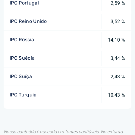
IPC Portugal
2,59 %
IPC Reino Unido
3,52 %
IPC Rússia
14,10 %
IPC Suécia
3,44 %
IPC Suíça
2,43 %
IPC Turquia
10,43 %
Nosso conteúdo é baseado em fontes confiáveis. No entanto,