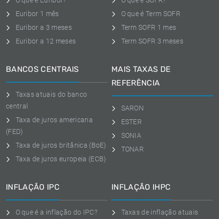
O que é Euribor?
O que é SOFR?
Euribor 1 mês
O que é Term SOFR
Euribor a 3 meses
Term SOFR 1 mes
Euribor a 12 meses
Term SOFR 3 meses
BANCOS CENTRAIS
MAIS TAXAS DE
REFERÊNCIA
Taxas atuais do banco
central
SARON
Taxa de juros americana
ESTER
(FED)
SONIA
Taxa de juros britânica (BoE)
TONAR
Taxa de juros europeia (ECB)
INFLAÇÃO IPC
INFLAÇÃO IHPC
O que é a inflação do IPC?
Taxas de inflação atuais