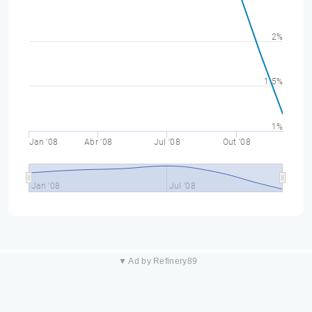
2%
1.5%
1%
Jan '08
Abr '08
Jul '08
Out '08
Jan '08
Jul '08
▼ Ad by Refinery89