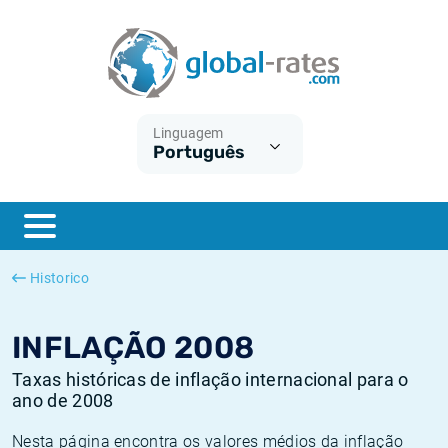
Euribor
O que é a inflação do IPC?
Taxas Euribor históricas
Calculadora de inflação
Term SOFR
O que é a inflação do IHPC?
Taxas ESTER históricas
Linguagem
Português
Bancos centrais
Inflação Brasil
Taxas SOFR históricas
ESTER
Inflação Estados Unidos
Taxas SONIA históricas
SONIA
Inflação Europa
Taxas TONAR históricas
Historico
SOFR
Inflação Portugal
Taxas de inflação históricas
INFLAÇÃO 2008
Taxas históricas de inflação internacional para o
ano de 2008
Nesta página encontra os valores médios da inflação