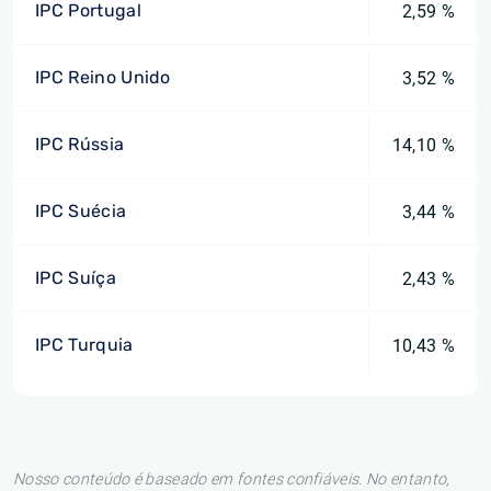
IPC Portugal
2,59 %
IPC Reino Unido
3,52 %
IPC Rússia
14,10 %
IPC Suécia
3,44 %
IPC Suíça
2,43 %
IPC Turquia
10,43 %
Nosso conteúdo é baseado em fontes confiáveis. No entanto,