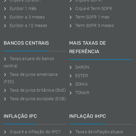
O que é Euribor?
O que é SOFR?
Euribor 1 mês
O que é Term SOFR
Euribor a 3 meses
Term SOFR 1 mes
Euribor a 12 meses
Term SOFR 3 meses
BANCOS CENTRAIS
MAIS TAXAS DE
REFERÊNCIA
Taxas atuais do banco
central
SARON
Taxa de juros americana
ESTER
(FED)
SONIA
Taxa de juros britânica (BoE)
TONAR
Taxa de juros europeia (ECB)
INFLAÇÃO IPC
INFLAÇÃO IHPC
O que é a inflação do IPC?
Taxas de inflação atuais