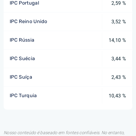
IPC Portugal
2,59 %
IPC Reino Unido
3,52 %
IPC Rússia
14,10 %
IPC Suécia
3,44 %
IPC Suíça
2,43 %
IPC Turquia
10,43 %
Nosso conteúdo é baseado em fontes confiáveis. No entanto,