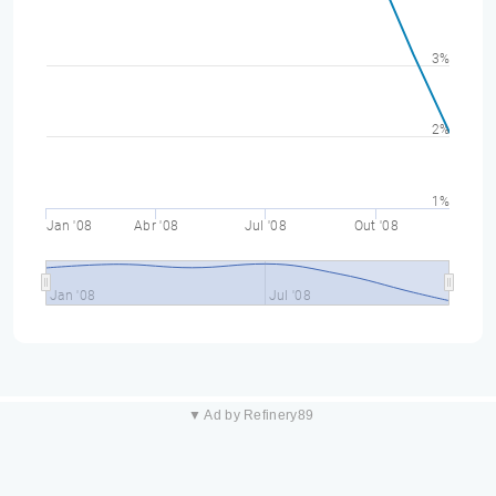
3%
2%
1%
Jan '08
Abr '08
Jul '08
Out '08
Jan '08
Jul '08
▼ Ad by Refinery89