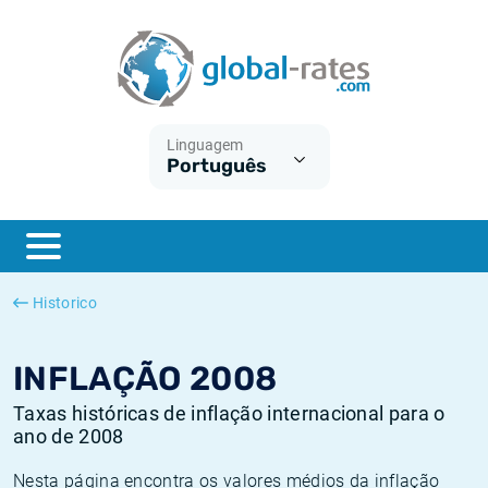
Euribor
O que é a inflação do IPC?
Taxas Euribor históricas
Calculadora de inflação
Term SOFR
O que é a inflação do IHPC?
Taxas ESTER históricas
Linguagem
Português
Bancos centrais
Inflação Brasil
Taxas SOFR históricas
ESTER
Inflação Estados Unidos
Taxas SONIA históricas
SONIA
Inflação Europa
Taxas TONAR históricas
Historico
SOFR
Inflação Portugal
Taxas de inflação históricas
INFLAÇÃO 2008
Taxas históricas de inflação internacional para o
ano de 2008
Nesta página encontra os valores médios da inflação