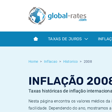
Euribor
O que é a inflação do IPC?
Taxas Euribor históricas
Calculadora de inflação
Term SOFR
O que é a inflação do IHPC?
Taxas ESTER históricas
TAXAS DE JUROS
INFLA
Bancos centrais
Inflação Brasil
Taxas SOFR históricas
ESTER
Inflação Estados Unidos
Taxas SONIA históricas
Home
Inflacao
Historico
2008
SONIA
Inflação Europa
Taxas TONAR históricas
INFLAÇÃO 200
SOFR
Inflação Portugal
Taxas de inflação históricas
Taxas históricas de inflação internacion
Nesta página encontra os valores médios da
facilidade. Dependendo do ano, mostramos a 