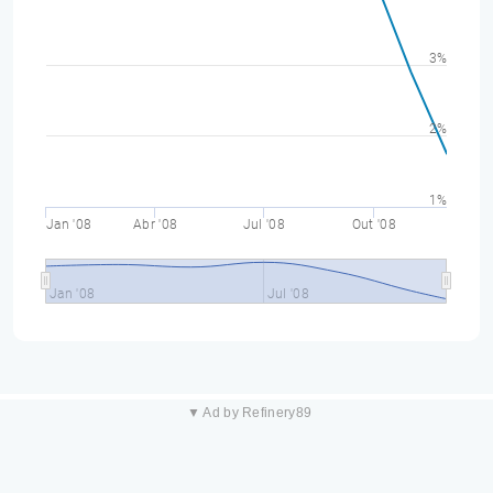
3%
2%
1%
Jan '08
Abr '08
Jul '08
Out '08
Jan '08
Jul '08
▼ Ad by Refinery89