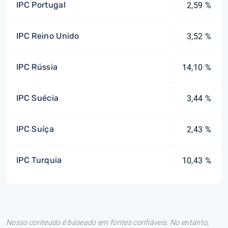
IPC Portugal
2,59 %
IPC Reino Unido
3,52 %
IPC Rússia
14,10 %
IPC Suécia
3,44 %
IPC Suíça
2,43 %
IPC Turquia
10,43 %
Nosso conteúdo é baseado em fontes confiáveis. No entanto,