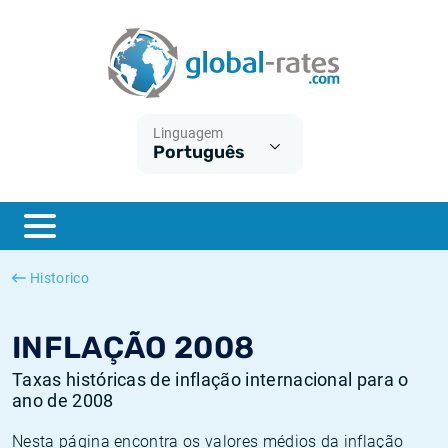
Euribor
O que é a inflação do IPC?
Taxas Euribor históricas
Calculadora de inflação
Term SOFR
O que é a inflação do IHPC?
Taxas ESTER históricas
Linguagem
Português
Bancos centrais
Inflação Brasil
Taxas SOFR históricas
ESTER
Inflação Estados Unidos
Taxas SONIA históricas
SONIA
Inflação Europa
Taxas TONAR históricas
Historico
SOFR
Inflação Portugal
Taxas de inflação históricas
INFLAÇÃO 2008
Taxas históricas de inflação internacional para o
ano de 2008
Nesta página encontra os valores médios da inflação