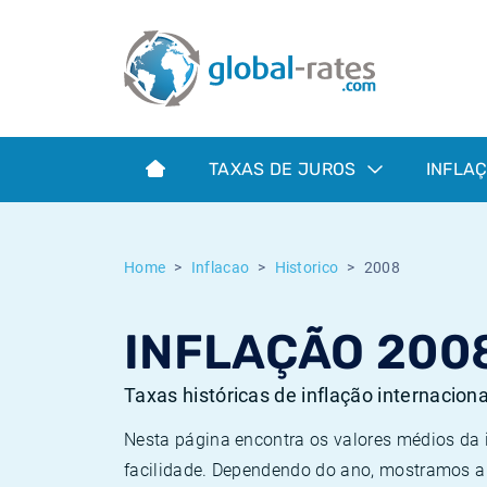
Euribor
O que é a inflação do IPC?
Taxas Euribor históricas
Calculadora de inflação
Term SOFR
O que é a inflação do IHPC?
Taxas ESTER históricas
TAXAS DE JUROS
INFLA
Bancos centrais
Inflação Brasil
Taxas SOFR históricas
ESTER
Inflação Estados Unidos
Taxas SONIA históricas
Home
Inflacao
Historico
2008
SONIA
Inflação Europa
Taxas TONAR históricas
INFLAÇÃO 200
SOFR
Inflação Portugal
Taxas de inflação históricas
Taxas históricas de inflação internacion
Nesta página encontra os valores médios da
facilidade. Dependendo do ano, mostramos a 