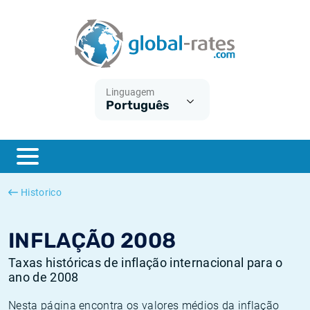
Euribor
O que é a inflação do IPC?
Taxas Euribor históricas
Calculadora de inflação
Term SOFR
O que é a inflação do IHPC?
Taxas ESTER históricas
Linguagem
Português
Bancos centrais
Inflação Brasil
Taxas SOFR históricas
ESTER
Inflação Estados Unidos
Taxas SONIA históricas
SONIA
Inflação Europa
Taxas TONAR históricas
Historico
SOFR
Inflação Portugal
Taxas de inflação históricas
INFLAÇÃO 2008
Taxas históricas de inflação internacional para o
ano de 2008
Nesta página encontra os valores médios da inflação