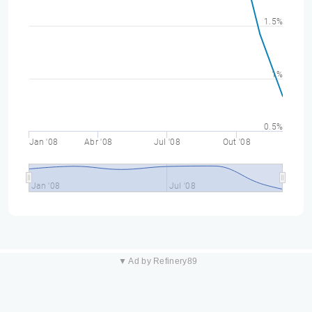
1.5%
1%
0.5%
Jan '08
Abr '08
Jul '08
Out '08
Jan '08
Jul '08
▼ Ad by Refinery89