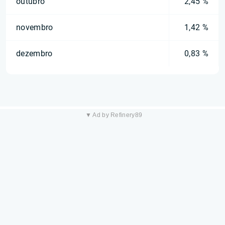
outubro
2,45 %
novembro
1,42 %
dezembro
0,83 %
▼ Ad by Refinery89