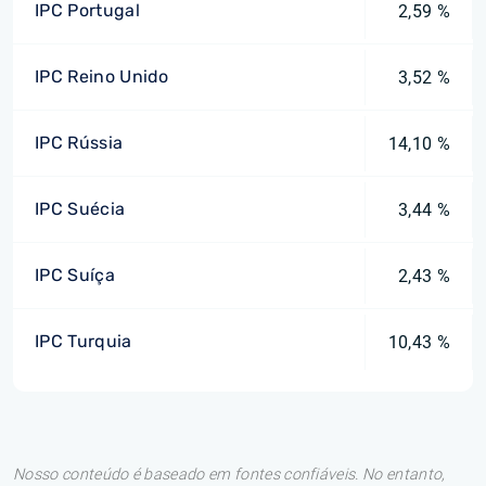
IPC Portugal
2,59 %
IPC Reino Unido
3,52 %
IPC Rússia
14,10 %
IPC Suécia
3,44 %
IPC Suíça
2,43 %
IPC Turquia
10,43 %
Nosso conteúdo é baseado em fontes confiáveis. No entanto,