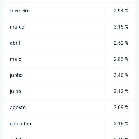
fevereiro
2,94 %
março
3,15 %
abril
2,52 %
maio
2,83 %
junho
3,40 %
julho
3,13 %
agosto
3,09 %
setembro
3,18 %