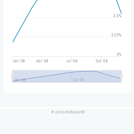
3.5%
3.25%
3%
Jan '08
Abr '08
Jul '08
Out '08
Jan '08
Jul '08
▼ Ad by Refinery89