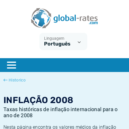
Euribor
O que é a inflação do IPC?
Taxas Euribor históricas
Calculadora de inflação
Term SOFR
O que é a inflação do IHPC?
Taxas ESTER históricas
Linguagem
Português
Bancos centrais
Inflação Brasil
Taxas SOFR históricas
ESTER
Inflação Estados Unidos
Taxas SONIA históricas
SONIA
Inflação Europa
Taxas TONAR históricas
Historico
SOFR
Inflação Portugal
Taxas de inflação históricas
INFLAÇÃO 2008
Taxas históricas de inflação internacional para o
ano de 2008
Nesta página encontra os valores médios da inflação