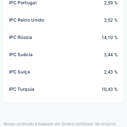
IPC Portugal
2,59 %
IPC Reino Unido
3,52 %
IPC Rússia
14,10 %
IPC Suécia
3,44 %
IPC Suíça
2,43 %
IPC Turquia
10,43 %
Nosso conteúdo é baseado em fontes confiáveis. No entanto,