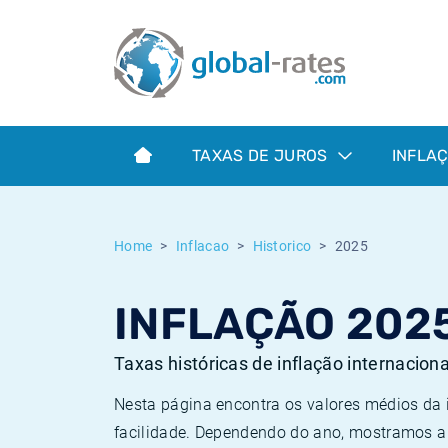
Euribor
O que é a inflação do IPC?
Taxas Euribor históricas
Calculadora de inflação
Term SOFR
O que é a inflação do IHPC?
Taxas ESTER históricas
TAXAS DE JUROS
INFLA
Bancos centrais
Inflação Brasil
Taxas SOFR históricas
ESTER
Inflação Estados Unidos
Taxas SONIA históricas
Home
Inflacao
Historico
2025
SONIA
Inflação Europa
Taxas TONAR históricas
INFLAÇÃO 202
SOFR
Inflação Portugal
Taxas de inflação históricas
Taxas históricas de inflação internacion
Nesta página encontra os valores médios da
facilidade. Dependendo do ano, mostramos a 