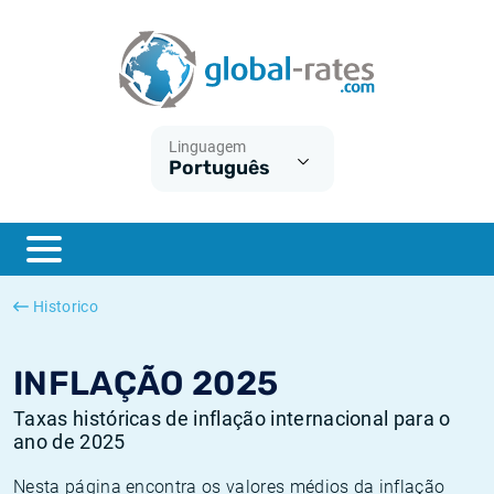
Euribor
O que é a inflação do IPC?
Taxas Euribor históricas
Calculadora de inflação
Term SOFR
O que é a inflação do IHPC?
Taxas ESTER históricas
Linguagem
Português
Bancos centrais
Inflação Brasil
Taxas SOFR históricas
ESTER
Inflação Estados Unidos
Taxas SONIA históricas
SONIA
Inflação Europa
Taxas TONAR históricas
Historico
SOFR
Inflação Portugal
Taxas de inflação históricas
INFLAÇÃO 2025
Taxas históricas de inflação internacional para o
ano de 2025
Nesta página encontra os valores médios da inflação