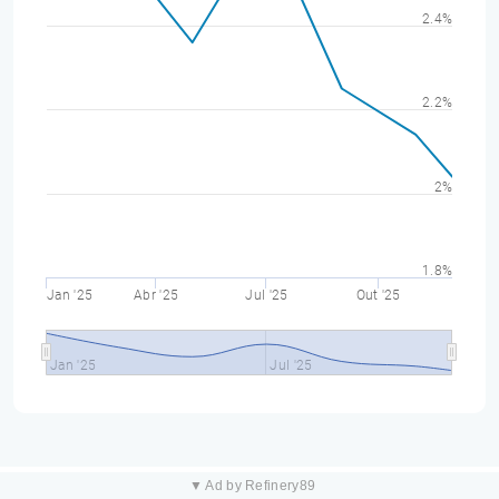
2.4%
2.2%
2%
1.8%
Jan '25
Abr '25
Jul '25
Out '25
Jan '25
Jul '25
▼ Ad by Refinery89