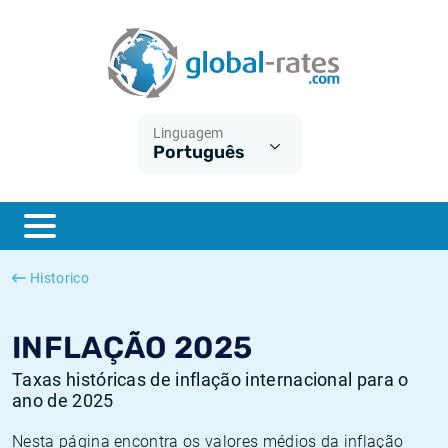
Euribor
O que é a inflação do IPC?
Taxas Euribor históricas
Calculadora de inflação
Term SOFR
O que é a inflação do IHPC?
Taxas ESTER históricas
Linguagem
Português
Bancos centrais
Inflação Brasil
Taxas SOFR históricas
ESTER
Inflação Estados Unidos
Taxas SONIA históricas
SONIA
Inflação Europa
Taxas TONAR históricas
Historico
SOFR
Inflação Portugal
Taxas de inflação históricas
INFLAÇÃO 2025
Taxas históricas de inflação internacional para o
ano de 2025
Nesta página encontra os valores médios da inflação