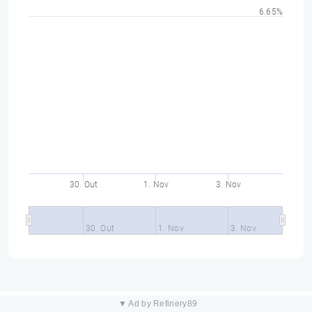
6.65%
30. Out
1. Nov
3. Nov
30. Out
1. Nov
3. Nov
▼ Ad by Refinery89