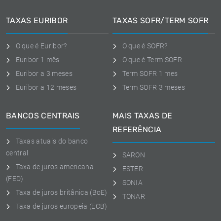
TAXAS EURIBOR
TAXAS SOFR/TERM SOFR
O que é Euribor?
O que é SOFR?
Euribor 1 mês
O que é Term SOFR
Euribor a 3 meses
Term SOFR 1 mes
Euribor a 12 meses
Term SOFR 3 meses
BANCOS CENTRAIS
MAIS TAXAS DE
REFERÊNCIA
Taxas atuais do banco
central
SARON
Taxa de juros americana
ESTER
(FED)
SONIA
Taxa de juros britânica (BoE)
TONAR
Taxa de juros europeia (ECB)