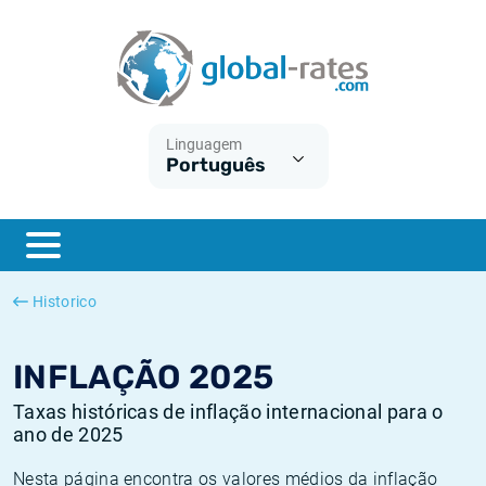
Euribor
O que é a inflação do IPC?
Taxas Euribor históricas
Calculadora de inflação
Term SOFR
O que é a inflação do IHPC?
Taxas ESTER históricas
Linguagem
Português
Bancos centrais
Inflação Brasil
Taxas SOFR históricas
ESTER
Inflação Estados Unidos
Taxas SONIA históricas
SONIA
Inflação Europa
Taxas TONAR históricas
Historico
SOFR
Inflação Portugal
Taxas de inflação históricas
INFLAÇÃO 2025
Taxas históricas de inflação internacional para o
ano de 2025
Nesta página encontra os valores médios da inflação