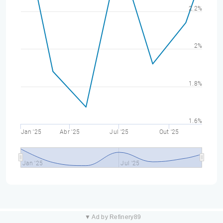
2.2%
2%
1.8%
1.6%
Jan '25
Abr '25
Jul '25
Out '25
Jan '25
Jul '25
▼ Ad by Refinery89