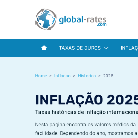
Euribor
O que é a inflação do IPC?
Taxas Euribor históricas
Calculadora de inflação
Term SOFR
O que é a inflação do IHPC?
Taxas ESTER históricas
TAXAS DE JUROS
INFLA
Bancos centrais
Inflação Brasil
Taxas SOFR históricas
ESTER
Inflação Estados Unidos
Taxas SONIA históricas
Home
Inflacao
Historico
2025
SONIA
Inflação Europa
Taxas TONAR históricas
INFLAÇÃO 202
SOFR
Inflação Portugal
Taxas de inflação históricas
Taxas históricas de inflação internacion
Nesta página encontra os valores médios da
facilidade. Dependendo do ano, mostramos a 