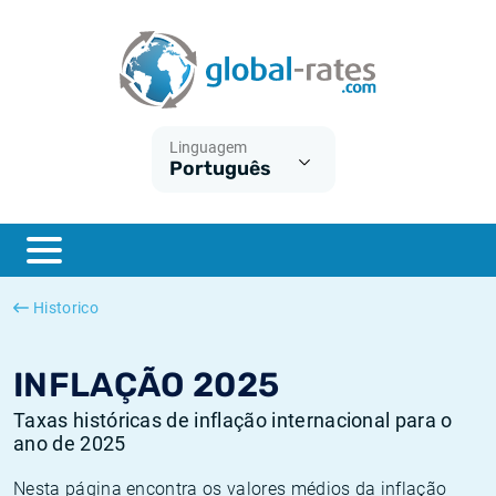
Euribor
O que é a inflação do IPC?
Taxas Euribor históricas
Calculadora de inflação
Term SOFR
O que é a inflação do IHPC?
Taxas ESTER históricas
Linguagem
Português
Bancos centrais
Inflação Brasil
Taxas SOFR históricas
ESTER
Inflação Estados Unidos
Taxas SONIA históricas
SONIA
Inflação Europa
Taxas TONAR históricas
Historico
SOFR
Inflação Portugal
Taxas de inflação históricas
INFLAÇÃO 2025
Taxas históricas de inflação internacional para o
ano de 2025
Nesta página encontra os valores médios da inflação