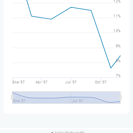
12%
11%
10%
9%
8%
7%
Ene '57
Abr '57
Jul '57
Oct '57
Ene '57
Jul '57