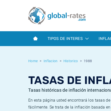
Euribor
¿Qué es la inflación IPC?
Euribor - histórico
Calculadora de inflación
Term SOFR
¿Qué es la inflación IPCA?
ESTER - histórico
TIPOS DE INTERES
INFLA
Bancos centrales
Inflación Chileno - IPC
SONIA - histórico
ESTER
Inflación Español - IPC
SOFR - histórico
Home
Inflacion
Historico
1988
SONIA
Inflación Estadounidense
TONAR - histórico
TASAS DE INFL
SOFR
Inflación Mexicano - IPC
Inflación histórica
Tasas históricas de inflación internacion
En esta página usted encontrará los tasas d
fácilmente. Se trata de la inflación basada e