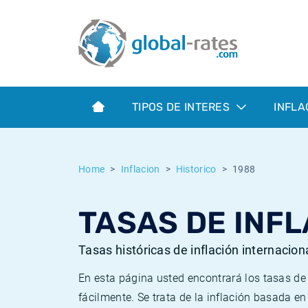
Euribor
¿Qué es la inflación IPC?
Euribor - histórico
Calculadora de inflación
Term SOFR
¿Qué es la inflación IPCA?
ESTER - histórico
TIPOS DE INTERES
INFLA
Bancos centrales
Inflación Chileno - IPC
SONIA - histórico
ESTER
Inflación Español - IPC
SOFR - histórico
Home
Inflacion
Historico
1988
SONIA
Inflación Estadounidense
TONAR - histórico
TASAS DE INFL
SOFR
Inflación Mexicano - IPC
Inflación histórica
Tasas históricas de inflación internacion
En esta página usted encontrará los tasas d
fácilmente. Se trata de la inflación basada e