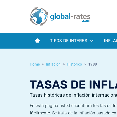
Euribor
¿Qué es la inflación IPC?
Euribor - histórico
Calculadora de inflación
Term SOFR
¿Qué es la inflación IPCA?
ESTER - histórico
TIPOS DE INTERES
INFLA
Bancos centrales
Inflación Chileno - IPC
SONIA - histórico
ESTER
Inflación Español - IPC
SOFR - histórico
Home
Inflacion
Historico
1988
SONIA
Inflación Estadounidense
TONAR - histórico
TASAS DE INFL
SOFR
Inflación Mexicano - IPC
Inflación histórica
Tasas históricas de inflación internacion
En esta página usted encontrará los tasas d
fácilmente. Se trata de la inflación basada e