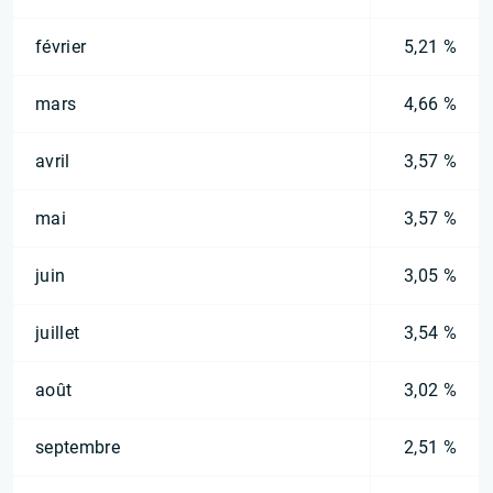
février
5,21 %
mars
4,66 %
avril
3,57 %
mai
3,57 %
juin
3,05 %
juillet
3,54 %
août
3,02 %
septembre
2,51 %