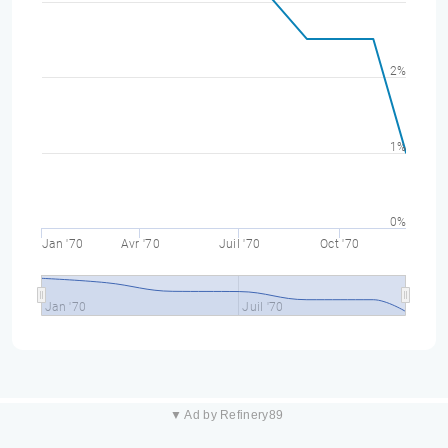
2%
1%
0%
Jan '70
Avr '70
Juil '70
Oct '70
Jan '70
Juil '70
▼ Ad by Refinery89