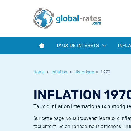
Euribor
Qu'est-ce que l'inflation IPC?
Taux Euribor historiques
Calculateur d’inflation
Term SOFR
Qu'est-ce que l'inflation IPCH?
Taux ESTER historiques
TAUX DE INTERETS
INFL
Banques centrales
Inflation Américain
Taux SOFR historiques
ESTER
Inflation Canadien
Taux SONIA historiques
Home
Inflation
Historique
1970
SONIA
Inflation Europeenne
Taux TONAR historiques
INFLATION 197
SOFR
Inflation Français
Taux d'inflation historiques
Taux d'inflation internationaux historiqu
Sur cette page, vous trouverez les taux d'in
facilement. Selon l'année, nous affichons l'inf