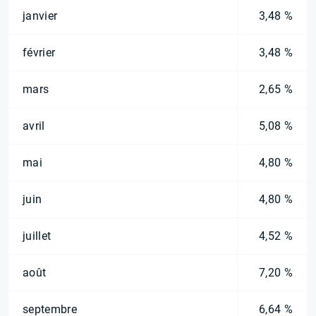
janvier
3,48 %
février
3,48 %
mars
2,65 %
avril
5,08 %
mai
4,80 %
juin
4,80 %
juillet
4,52 %
août
7,20 %
septembre
6,64 %