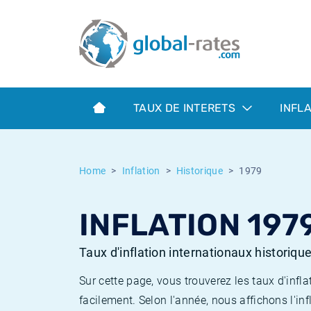
Euribor
Qu'est-ce que l'inflation IPC?
Taux Euribor historiques
Calculateur d’inflation
Term SOFR
Qu'est-ce que l'inflation IPCH?
Taux ESTER historiques
TAUX DE INTERETS
INFL
Banques centrales
Inflation Américain
Taux SOFR historiques
ESTER
Inflation Canadien
Taux SONIA historiques
Home
Inflation
Historique
1979
SONIA
Inflation Europeenne
Taux TONAR historiques
INFLATION 197
SOFR
Inflation Français
Taux d'inflation historiques
Taux d'inflation internationaux historiqu
Sur cette page, vous trouverez les taux d'in
facilement. Selon l'année, nous affichons l'inf