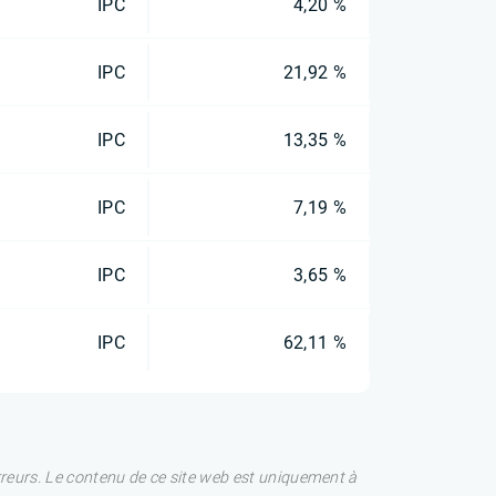
IPC
4,20 %
IPC
21,92 %
IPC
13,35 %
IPC
7,19 %
IPC
3,65 %
IPC
62,11 %
rreurs. Le contenu de ce site web est uniquement à