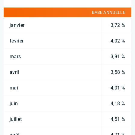
BASE ANNUELLE
janvier
3,72 %
février
4,02 %
mars
3,91 %
avril
3,58 %
mai
4,01 %
juin
4,18 %
juillet
4,51 %
août
4,71 %