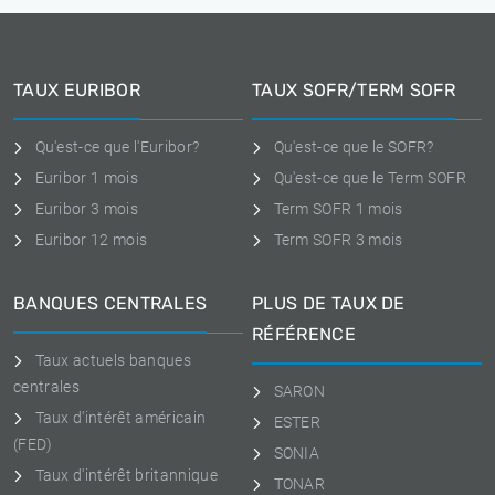
TAUX EURIBOR
TAUX SOFR/TERM SOFR
Qu'est-ce que l'Euribor?
Qu'est-ce que le SOFR?
Euribor 1 mois
Qu'est-ce que le Term SOFR
Euribor 3 mois
Term SOFR 1 mois
Euribor 12 mois
Term SOFR 3 mois
BANQUES CENTRALES
PLUS DE TAUX DE
RÉFÉRENCE
Taux actuels banques
centrales
SARON
Taux d'intérêt américain
ESTER
(FED)
SONIA
Taux d'intérêt britannique
TONAR