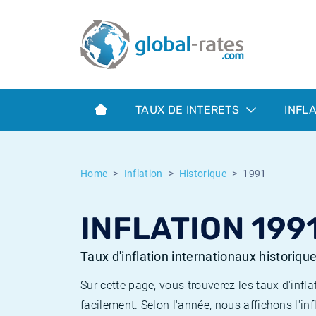
Euribor
Qu'est-ce que l'inflation IPC?
Taux Euribor historiques
Calculateur d’inflation
Term SOFR
Qu'est-ce que l'inflation IPCH?
Taux ESTER historiques
TAUX DE INTERETS
INFL
Banques centrales
Inflation Américain
Taux SOFR historiques
ESTER
Inflation Canadien
Taux SONIA historiques
Home
Inflation
Historique
1991
SONIA
Inflation Europeenne
Taux TONAR historiques
INFLATION 199
SOFR
Inflation Français
Taux d'inflation historiques
Taux d'inflation internationaux historiqu
Sur cette page, vous trouverez les taux d'in
facilement. Selon l'année, nous affichons l'inf