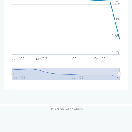
2%
1.8%
1.6%
1.4%
Jan '03
Avr '03
Juil '03
Oct '03
Jan '03
Juil '03
▼ Ad by Refinery89