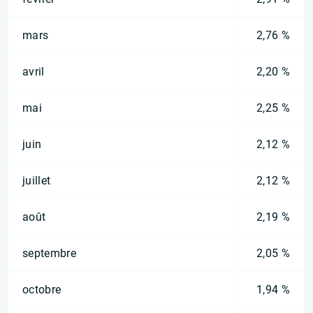
mars
2,76 %
avril
2,20 %
mai
2,25 %
juin
2,12 %
juillet
2,12 %
août
2,19 %
septembre
2,05 %
octobre
1,94 %