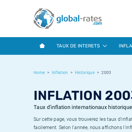
Euribor
Qu'est-ce que l'inflation IPC?
Taux Euribor historiques
Calculateur d’inflation
Term SOFR
Qu'est-ce que l'inflation IPCH?
Taux ESTER historiques
TAUX DE INTERETS
INFL
Banques centrales
Inflation Américain
Taux SOFR historiques
ESTER
Inflation Canadien
Taux SONIA historiques
Home
Inflation
Historique
2003
SONIA
Inflation Europeenne
Taux TONAR historiques
INFLATION 200
SOFR
Inflation Français
Taux d'inflation historiques
Taux d'inflation internationaux historiqu
Sur cette page, vous trouverez les taux d'in
facilement. Selon l'année, nous affichons l'inf