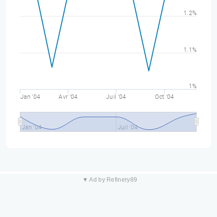
1.2%
1.1%
1%
Jan '04
Avr '04
Juil '04
Oct '04
Jan '04
Juil '04
▼ Ad by Refinery89