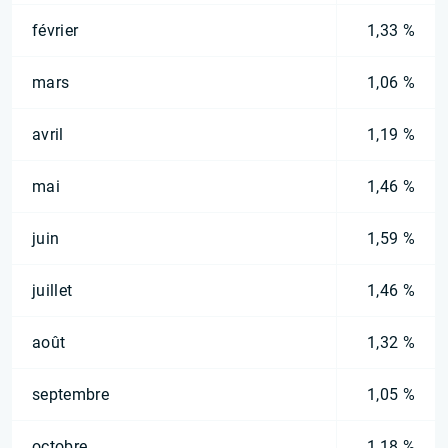
février
1,33 %
mars
1,06 %
avril
1,19 %
mai
1,46 %
juin
1,59 %
juillet
1,46 %
août
1,32 %
septembre
1,05 %
octobre
1,18 %