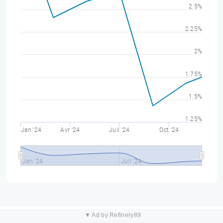
2.5%
2.25%
2%
1.75%
1.5%
1.25%
Jan '24
Avr '24
Juil '24
Oct '24
Jan '24
Juil '24
▼ Ad by Refinery89