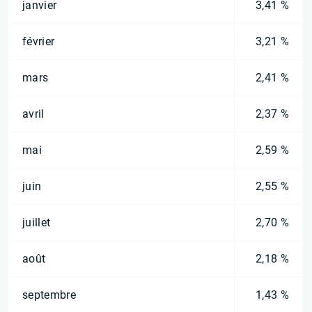
janvier
3,41 %
février
3,21 %
mars
2,41 %
avril
2,37 %
mai
2,59 %
juin
2,55 %
juillet
2,70 %
août
2,18 %
septembre
1,43 %