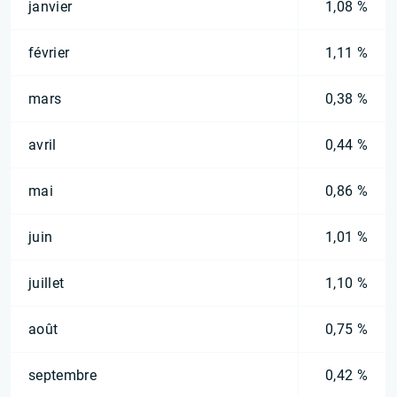
janvier
1,08 %
février
1,11 %
mars
0,38 %
avril
0,44 %
mai
0,86 %
juin
1,01 %
juillet
1,10 %
août
0,75 %
septembre
0,42 %