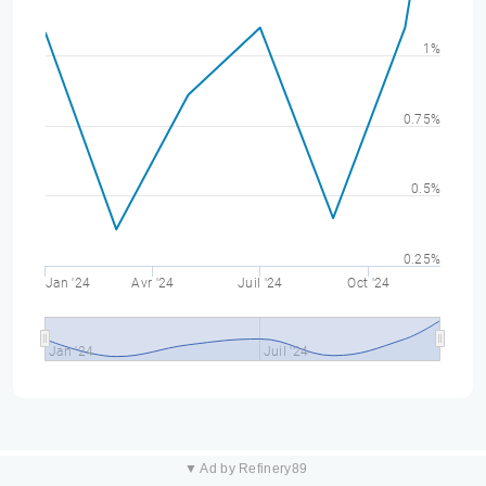
1%
0.75%
0.5%
0.25%
Jan '24
Avr '24
Juil '24
Oct '24
Jan '24
Juil '24
▼ Ad by Refinery89