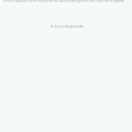
informazioni che mostriamo sono sempre a tuo rischio e spese.
▼ Ad by Refinery89