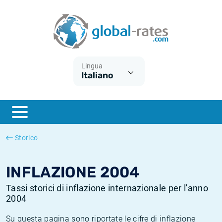
Euribor
Cos'è l'inflazione CPI?
Tassi storici Euribor
Calcolatore dell’inflazione
Term SOFR
Cos'è l'inflazione HICP?
Tassi storici di ESTER
Lingua
Italiano
Banche centrali
Inflazione Europa
Tassi SOFR storici
ESTER
Inflazione Italia
Tassi storici di SONIA
SONIA
Inflazione Stati Uniti
Tassi storici di TONAR
Storico
SOFR
Inflazione Svizzera
Tassi di inflazione storici
INFLAZIONE 2004
Tassi storici di inflazione internazionale per l'anno
2004
Su questa pagina sono riportate le cifre di inflazione