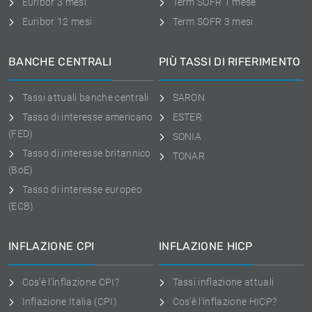
Euribor 3 mesi
Term SOFR 1 mese
Euribor 12 mesi
Term SOFR 3 mesi
BANCHE CENTRALI
PIÙ TASSI DI RIFERIMENTO
Tassi attuali banche centrali
SARON
Tasso di interesse americano
ESTER
(FED)
SONIA
Tasso di interesse britannico
TONAR
(BoE)
Tasso di interesse europeo
(ECB)
INFLAZIONE CPI
INFLAZIONE HICP
Cos'è l'inflazione CPI?
Tassi inflazione attuali
Inflazione Italia (CPI)
Cos'è l'inflazione HICP?