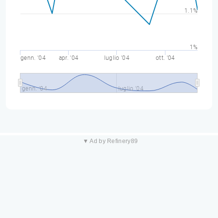
1.1%
1%
genn. '04
apr. '04
luglio '04
ott. '04
genn. '04
luglio '04
▼ Ad by Refinery89