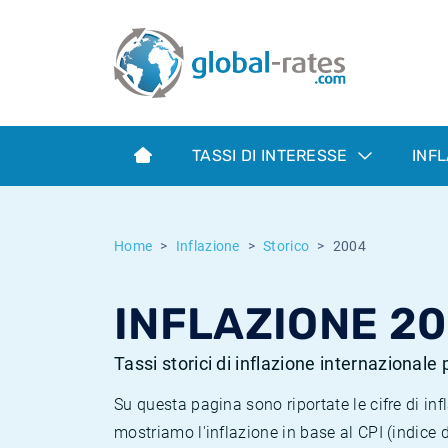
Euribor
Cos'è l'inflazione CPI?
Tassi storici Euribor
Calcolatore dell’inflazione
Term SOFR
Cos'è l'inflazione HICP?
Tassi storici di ESTER
TASSI DI INTERESSE
INF
Banche centrali
Inflazione Europa
Tassi SOFR storici
ESTER
Inflazione Italia
Tassi storici di SONIA
Home
Inflazione
Storico
2004
SONIA
Inflazione Stati Uniti
Tassi storici di TONAR
INFLAZIONE 2
SOFR
Inflazione Svizzera
Tassi di inflazione storici
Tassi storici di inflazione internazionale
Su questa pagina sono riportate le cifre di i
mostriamo l'inflazione in base al CPI (indice 