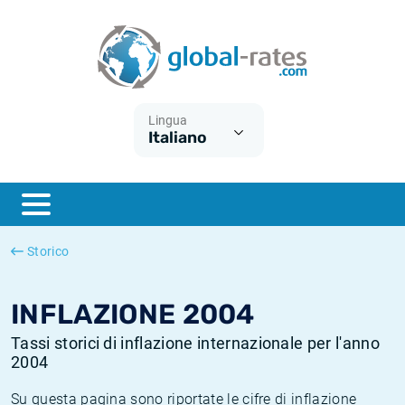
Euribor
Cos'è l'inflazione CPI?
Tassi storici Euribor
Calcolatore dell’inflazione
Term SOFR
Cos'è l'inflazione HICP?
Tassi storici di ESTER
Lingua
Italiano
Banche centrali
Inflazione Europa
Tassi SOFR storici
ESTER
Inflazione Italia
Tassi storici di SONIA
SONIA
Inflazione Stati Uniti
Tassi storici di TONAR
Storico
SOFR
Inflazione Svizzera
Tassi di inflazione storici
INFLAZIONE 2004
Tassi storici di inflazione internazionale per l'anno
2004
Su questa pagina sono riportate le cifre di inflazione