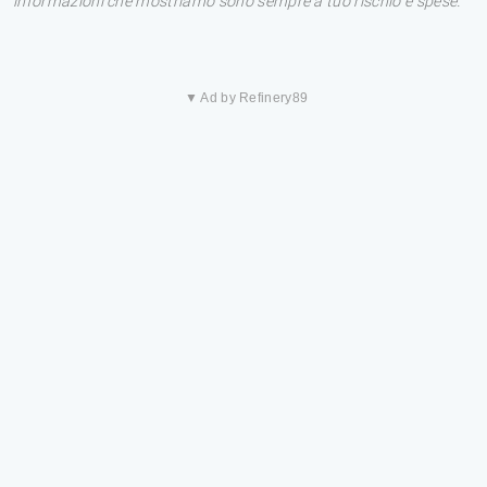
informazioni che mostriamo sono sempre a tuo rischio e spese.
▼ Ad by Refinery89