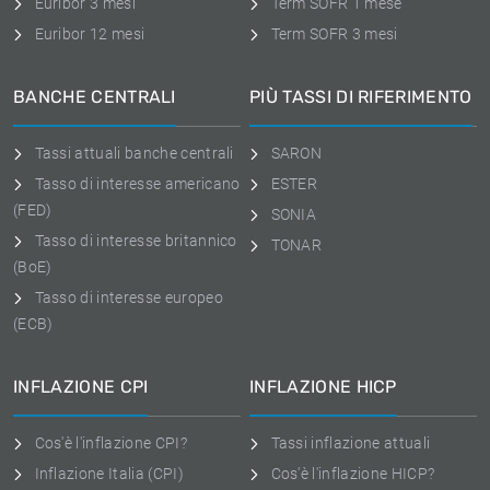
Euribor 3 mesi
Term SOFR 1 mese
Euribor 12 mesi
Term SOFR 3 mesi
BANCHE CENTRALI
PIÙ TASSI DI RIFERIMENTO
Tassi attuali banche centrali
SARON
Tasso di interesse americano
ESTER
(FED)
SONIA
Tasso di interesse britannico
TONAR
(BoE)
Tasso di interesse europeo
(ECB)
INFLAZIONE CPI
INFLAZIONE HICP
Cos'è l'inflazione CPI?
Tassi inflazione attuali
Inflazione Italia (CPI)
Cos'è l'inflazione HICP?