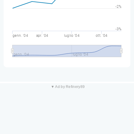
-2%
-3%
genn. '04
apr. '04
luglio '04
ott. '04
genn. '04
luglio '04
▼ Ad by Refinery89