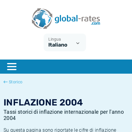
Euribor
Cos'è l'inflazione CPI?
Tassi storici Euribor
Calcolatore dell’inflazione
Term SOFR
Cos'è l'inflazione HICP?
Tassi storici di ESTER
Lingua
Italiano
Banche centrali
Inflazione Europa
Tassi SOFR storici
ESTER
Inflazione Italia
Tassi storici di SONIA
SONIA
Inflazione Stati Uniti
Tassi storici di TONAR
Storico
SOFR
Inflazione Svizzera
Tassi di inflazione storici
INFLAZIONE 2004
Tassi storici di inflazione internazionale per l'anno
2004
Su questa pagina sono riportate le cifre di inflazione