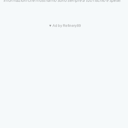
informazioni che mostriamo sono sempre a tuo rischio e spese.
▼ Ad by Refinery89