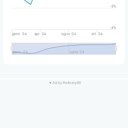
-3%
-4%
genn. '04
apr. '04
luglio '04
ott. '04
genn. '04
luglio '04
▼ Ad by Refinery89