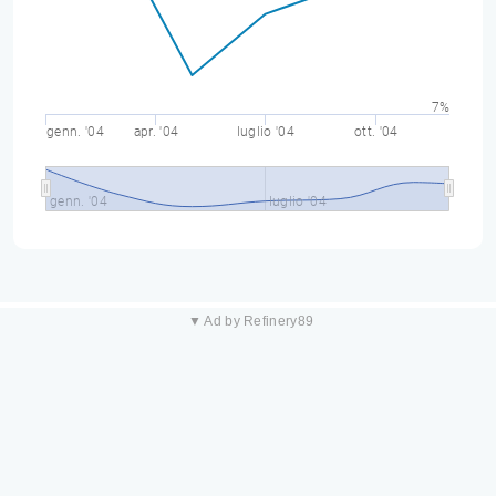
7%
genn. '04
apr. '04
luglio '04
ott. '04
genn. '04
luglio '04
▼ Ad by Refinery89