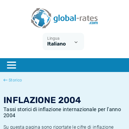
Euribor
Cos'è l'inflazione CPI?
Tassi storici Euribor
Calcolatore dell’inflazione
Term SOFR
Cos'è l'inflazione HICP?
Tassi storici di ESTER
Lingua
Italiano
Banche centrali
Inflazione Europa
Tassi SOFR storici
ESTER
Inflazione Italia
Tassi storici di SONIA
SONIA
Inflazione Stati Uniti
Tassi storici di TONAR
Storico
SOFR
Inflazione Svizzera
Tassi di inflazione storici
INFLAZIONE 2004
Tassi storici di inflazione internazionale per l'anno
2004
Su questa pagina sono riportate le cifre di inflazione