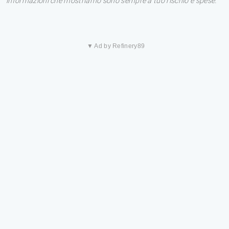
informazioni che mostriamo sono sempre a tuo rischio e spese.
▼ Ad by Refinery89