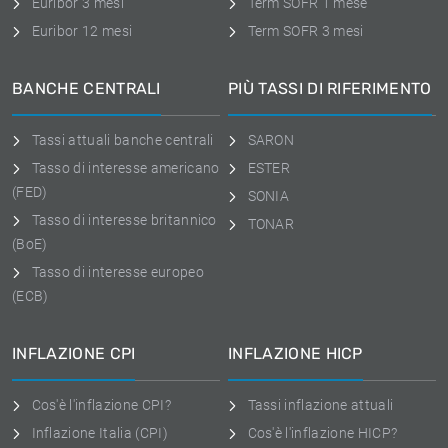
Euribor 3 mesi
Term SOFR 1 mese
Euribor 12 mesi
Term SOFR 3 mesi
BANCHE CENTRALI
PIÙ TASSI DI RIFERIMENTO
Tassi attuali banche centrali
SARON
Tasso di interesse americano
ESTER
(FED)
SONIA
Tasso di interesse britannico
TONAR
(BoE)
Tasso di interesse europeo
(ECB)
INFLAZIONE CPI
INFLAZIONE HICP
Cos'è l'inflazione CPI?
Tassi inflazione attuali
Inflazione Italia (CPI)
Cos'è l'inflazione HICP?