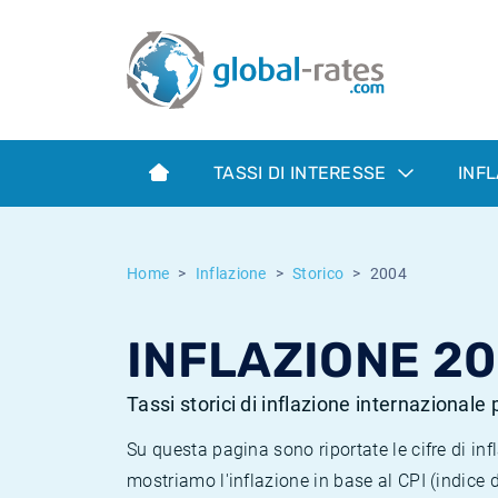
Euribor
Cos'è l'inflazione CPI?
Tassi storici Euribor
Calcolatore dell’inflazione
Term SOFR
Cos'è l'inflazione HICP?
Tassi storici di ESTER
TASSI DI INTERESSE
INF
Banche centrali
Inflazione Europa
Tassi SOFR storici
ESTER
Inflazione Italia
Tassi storici di SONIA
Home
Inflazione
Storico
2004
SONIA
Inflazione Stati Uniti
Tassi storici di TONAR
INFLAZIONE 2
SOFR
Inflazione Svizzera
Tassi di inflazione storici
Tassi storici di inflazione internazionale
Su questa pagina sono riportate le cifre di i
mostriamo l'inflazione in base al CPI (indice 