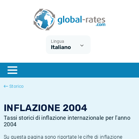
Euribor
Cos'è l'inflazione CPI?
Tassi storici Euribor
Calcolatore dell’inflazione
Term SOFR
Cos'è l'inflazione HICP?
Tassi storici di ESTER
Lingua
Italiano
Banche centrali
Inflazione Europa
Tassi SOFR storici
ESTER
Inflazione Italia
Tassi storici di SONIA
SONIA
Inflazione Stati Uniti
Tassi storici di TONAR
Storico
SOFR
Inflazione Svizzera
Tassi di inflazione storici
INFLAZIONE 2004
Tassi storici di inflazione internazionale per l'anno
2004
Su questa pagina sono riportate le cifre di inflazione