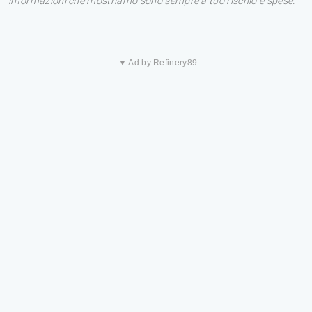
informazioni che mostriamo sono sempre a tuo rischio e spese.
▼ Ad by Refinery89