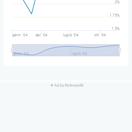
2%
1.75%
1.5%
genn. '04
apr. '04
luglio '04
ott. '04
genn. '04
luglio '04
▼ Ad by Refinery89