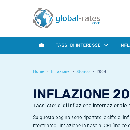
Euribor
Cos'è l'inflazione CPI?
Tassi storici Euribor
Calcolatore dell’inflazione
Term SOFR
Cos'è l'inflazione HICP?
Tassi storici di ESTER
TASSI DI INTERESSE
INF
Banche centrali
Inflazione Europa
Tassi SOFR storici
ESTER
Inflazione Italia
Tassi storici di SONIA
Home
Inflazione
Storico
2004
SONIA
Inflazione Stati Uniti
Tassi storici di TONAR
INFLAZIONE 2
SOFR
Inflazione Svizzera
Tassi di inflazione storici
Tassi storici di inflazione internazionale
Su questa pagina sono riportate le cifre di i
mostriamo l'inflazione in base al CPI (indice 