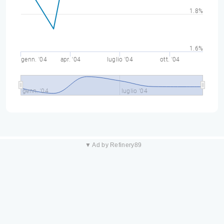
1.8%
1.6%
genn. '04
apr. '04
luglio '04
ott. '04
genn. '04
luglio '04
▼ Ad by Refinery89