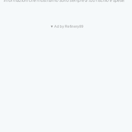
informazioni che mostriamo sono sempre a tuo rischio e spese.
▼ Ad by Refinery89