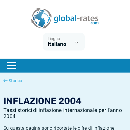
Euribor
Cos'è l'inflazione CPI?
Tassi storici Euribor
Calcolatore dell’inflazione
Term SOFR
Cos'è l'inflazione HICP?
Tassi storici di ESTER
Lingua
Italiano
Banche centrali
Inflazione Europa
Tassi SOFR storici
ESTER
Inflazione Italia
Tassi storici di SONIA
SONIA
Inflazione Stati Uniti
Tassi storici di TONAR
Storico
SOFR
Inflazione Svizzera
Tassi di inflazione storici
INFLAZIONE 2004
Tassi storici di inflazione internazionale per l'anno
2004
Su questa pagina sono riportate le cifre di inflazione