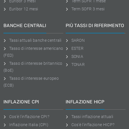
Euribor 3 mesi
Term SOFR 1 mese
Euribor 12 mesi
Term SOFR 3 mesi
BANCHE CENTRALI
PIÙ TASSI DI RIFERIMENTO
Tassi attuali banche centrali
SARON
Tasso di interesse americano
ESTER
(FED)
SONIA
Tasso di interesse britannico
TONAR
(BoE)
Tasso di interesse europeo
(ECB)
INFLAZIONE CPI
INFLAZIONE HICP
Cos'è l'inflazione CPI?
Tassi inflazione attuali
Inflazione Italia (CPI)
Cos'è l'inflazione HICP?