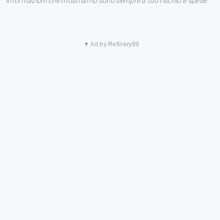
informazioni che mostriamo sono sempre a tuo rischio e spese.
▼ Ad by Refinery89