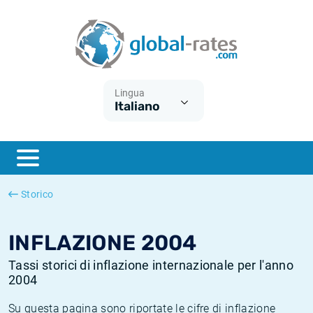
Euribor
Cos'è l'inflazione CPI?
Tassi storici Euribor
Calcolatore dell’inflazione
Term SOFR
Cos'è l'inflazione HICP?
Tassi storici di ESTER
Lingua
Italiano
Banche centrali
Inflazione Europa
Tassi SOFR storici
ESTER
Inflazione Italia
Tassi storici di SONIA
SONIA
Inflazione Stati Uniti
Tassi storici di TONAR
Storico
SOFR
Inflazione Svizzera
Tassi di inflazione storici
INFLAZIONE 2004
Tassi storici di inflazione internazionale per l'anno
2004
Su questa pagina sono riportate le cifre di inflazione