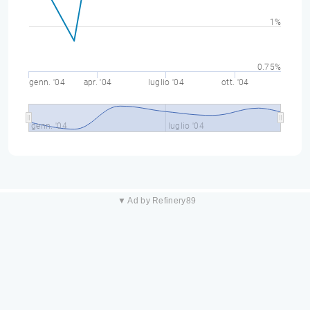
1%
0.75%
genn. '04
apr. '04
luglio '04
ott. '04
genn. '04
luglio '04
▼ Ad by Refinery89