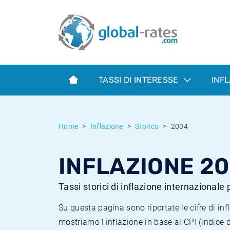
Euribor
Cos'è l'inflazione CPI?
Tassi storici Euribor
Calcolatore dell’inflazione
Term SOFR
Cos'è l'inflazione HICP?
Tassi storici di ESTER
TASSI DI INTERESSE
INF
Banche centrali
Inflazione Europa
Tassi SOFR storici
ESTER
Inflazione Italia
Tassi storici di SONIA
Home
Inflazione
Storico
2004
SONIA
Inflazione Stati Uniti
Tassi storici di TONAR
INFLAZIONE 2
SOFR
Inflazione Svizzera
Tassi di inflazione storici
Tassi storici di inflazione internazionale
Su questa pagina sono riportate le cifre di i
mostriamo l'inflazione in base al CPI (indice 