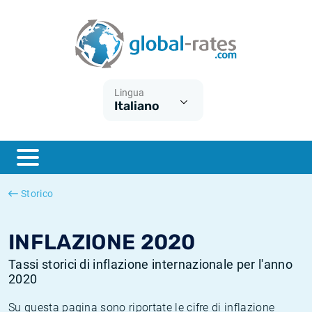
Euribor
Cos'è l'inflazione CPI?
Tassi storici Euribor
Calcolatore dell’inflazione
Term SOFR
Cos'è l'inflazione HICP?
Tassi storici di ESTER
Lingua
Italiano
Banche centrali
Inflazione Europa
Tassi SOFR storici
ESTER
Inflazione Italia
Tassi storici di SONIA
SONIA
Inflazione Stati Uniti
Tassi storici di TONAR
Storico
SOFR
Inflazione Svizzera
Tassi di inflazione storici
INFLAZIONE 2020
Tassi storici di inflazione internazionale per l'anno
2020
Su questa pagina sono riportate le cifre di inflazione