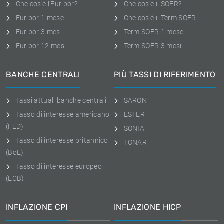
Che cos'è l'Euribor?
Che cos'è il SOFR?
Euribor 1 mese
Che cos'è il Term SOFR
Euribor 3 mesi
Term SOFR 1 mese
Euribor 12 mesi
Term SOFR 3 mesi
BANCHE CENTRALI
PIÙ TASSI DI RIFERIMENTO
Tassi attuali banche centrali
SARON
Tasso di interesse americano
ESTER
(FED)
SONIA
Tasso di interesse britannico
TONAR
(BoE)
Tasso di interesse europeo
(ECB)
INFLAZIONE CPI
INFLAZIONE HICP