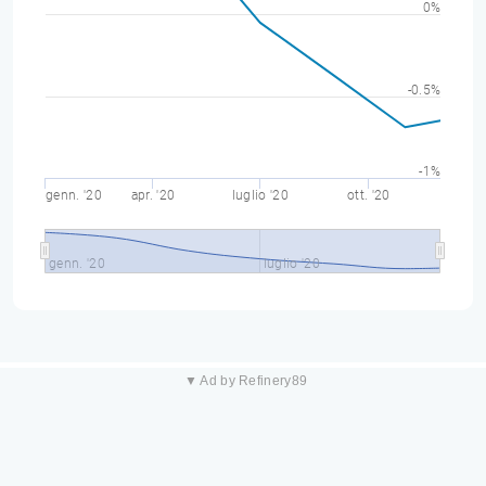
0%
-0.5%
-1%
genn. '20
apr. '20
luglio '20
ott. '20
genn. '20
luglio '20
▼ Ad by Refinery89