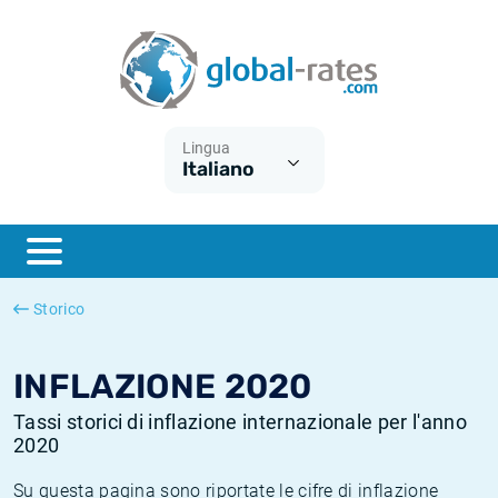
Euribor
Cos'è l'inflazione CPI?
Tassi storici Euribor
Calcolatore dell’inflazione
Term SOFR
Cos'è l'inflazione HICP?
Tassi storici di ESTER
Lingua
Italiano
Banche centrali
Inflazione Europa
Tassi SOFR storici
ESTER
Inflazione Italia
Tassi storici di SONIA
SONIA
Inflazione Stati Uniti
Tassi storici di TONAR
Storico
SOFR
Inflazione Svizzera
Tassi di inflazione storici
INFLAZIONE 2020
Tassi storici di inflazione internazionale per l'anno
2020
Su questa pagina sono riportate le cifre di inflazione