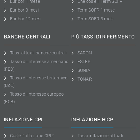
Euribor 1 mese
Che cos'è il Term SOFR
Euribor 3 mesi
Term SOFR 1 mese
Euribor 12 mesi
Term SOFR 3 mesi
BANCHE CENTRALI
PIÙ TASSI DI RIFERIMENTO
Tassi attuali banche centrali
SARON
Tasso di interesse americano
ESTER
(FED)
SONIA
Tasso di interesse britannico
TONAR
(BoE)
Tasso di interesse europeo
(ECB)
INFLAZIONE CPI
INFLAZIONE HICP
Cos'è l'inflazione CPI?
Tassi inflazione attuali