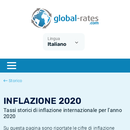
Euribor
Cos'è l'inflazione CPI?
Tassi storici Euribor
Calcolatore dell’inflazione
Term SOFR
Cos'è l'inflazione HICP?
Tassi storici di ESTER
Lingua
Italiano
Banche centrali
Inflazione Europa
Tassi SOFR storici
ESTER
Inflazione Italia
Tassi storici di SONIA
SONIA
Inflazione Stati Uniti
Tassi storici di TONAR
Storico
SOFR
Inflazione Svizzera
Tassi di inflazione storici
INFLAZIONE 2020
Tassi storici di inflazione internazionale per l'anno
2020
Su questa pagina sono riportate le cifre di inflazione