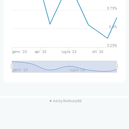
0.75%
0.5%
0.25%
genn. '20
apr. '20
luglio '20
ott. '20
genn. '20
luglio '20
▼ Ad by Refinery89