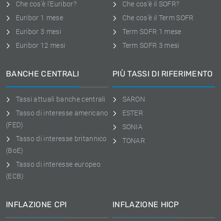
Che cos'è l'Euribor?
Che cos'è il SOFR?
Euribor 1 mese
Che cos'è il Term SOFR
Euribor 3 mesi
Term SOFR 1 mese
Euribor 12 mesi
Term SOFR 3 mesi
BANCHE CENTRALI
PIÙ TASSI DI RIFERIMENTO
Tassi attuali banche centrali
SARON
Tasso di interesse americano
ESTER
(FED)
SONIA
Tasso di interesse britannico
TONAR
(BoE)
Tasso di interesse europeo
(ECB)
INFLAZIONE CPI
INFLAZIONE HICP