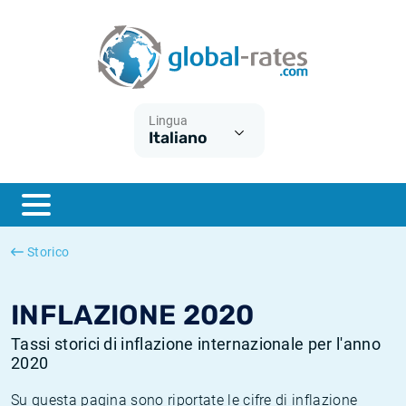
Euribor
Cos'è l'inflazione CPI?
Tassi storici Euribor
Calcolatore dell’inflazione
Term SOFR
Cos'è l'inflazione HICP?
Tassi storici di ESTER
Lingua
Italiano
Banche centrali
Inflazione Europa
Tassi SOFR storici
ESTER
Inflazione Italia
Tassi storici di SONIA
SONIA
Inflazione Stati Uniti
Tassi storici di TONAR
Storico
SOFR
Inflazione Svizzera
Tassi di inflazione storici
INFLAZIONE 2020
Tassi storici di inflazione internazionale per l'anno
2020
Su questa pagina sono riportate le cifre di inflazione