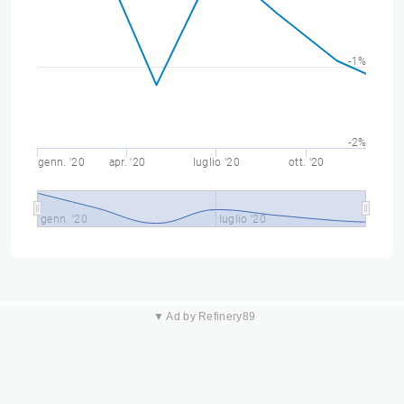
-1%
-2%
genn. '20
apr. '20
luglio '20
ott. '20
genn. '20
luglio '20
▼ Ad by Refinery89