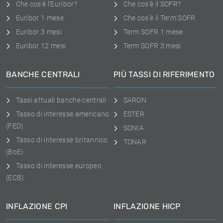
Che cos'è l'Euribor?
Che cos'è il SOFR?
Euribor 1 mese
Che cos'è il Term SOFR
Euribor 3 mesi
Term SOFR 1 mese
Euribor 12 mesi
Term SOFR 3 mesi
BANCHE CENTRALI
PIÙ TASSI DI RIFERIMENTO
Tassi attuali banche centrali
SARON
Tasso di interesse americano
ESTER
(FED)
SONIA
Tasso di interesse britannico
TONAR
(BoE)
Tasso di interesse europeo
(ECB)
INFLAZIONE CPI
INFLAZIONE HICP